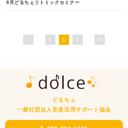
9月どるちぇリトミックセミナー
1
...
4
5
6
...
18
どるちぇ
一般社団法人音楽活用サポート協会