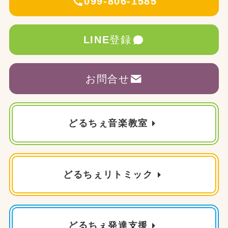
099-806-1585
LINE
登録
お問合せ
どるちぇ音楽教室
どるちぇリトミック
どるちぇ発達支援