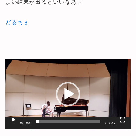
よい結果が出るといいなあ～
どるちぇ
動
画
プ
レ
ー
ヤ
ー
00:00
00:42