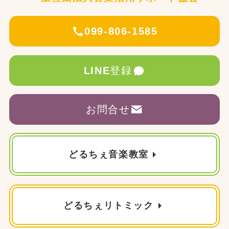
099-806-1585
LINE
登録
お問合せ
どるちぇ音楽教室
どるちぇリトミック