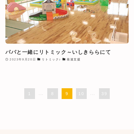
パパと一緒にリトミック～いしきららにて
2023年9月20日
リトミック♪
発達支援
1
...
8
9
10
...
39