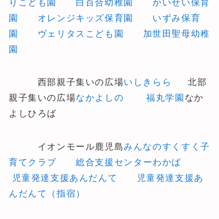
りこども園
白百合幼稚園
かいせい保育
園
オレンジキッズ保育園
いずみ保育
園
ヴェリタスこども園
加世田聖母幼稚
園
西部親子集いの広場
いしきらら
北部
親子集いの広場
なかよしの
福丸学園
なか
よしひろば
イオンモール鹿児島
みんなのすくすく子
育てクラブ
総合支援センターわかば
児童発達支援あんだんて
児童発達支援あ
んだんて（指宿）