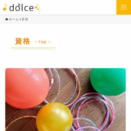
ホーム
資格
資格
– tag –